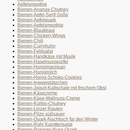
Apfelsmoothie
Bienen-Ananas-Chutney
Bienen-Apfel-Senf-Soße
Bienen-Apfelquark
Bienen-Apfelsmoothie
Bienen-Blauktraut
Bienen-Chicken-Wings
Bienen-Chili
Bienen-Curryhuhn
Bienen-Feldsalat
Bienen-Handkäse mit Musik
Bienen-Haselnusswürfel
Bienen-Honigmarzipan
Bienen-Honigmilch
Bienen-Honig-Schoko-Cookies
Bienen-Ingwerplätzchen
Bienen-Jogurt-Kaltschale mit frischem Obst
Bienen-Käsecreme
Bienen-Käse-Wallnuss-Creme
Bienen-Kürbis-Chutney
Bienen-Linzer Rauten
Bienen-Pilze süßsauer
Bienen-Quark-Nachtisch für den Winter
Bienen-Rohr Karottensalat
Bienen-Rosinen-Nuss-Quark