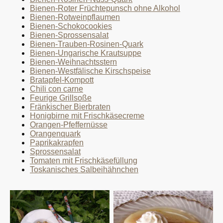
Bienen-Roter Früchtepunsch ohne Alkohol
Bienen-Rotweinpflaumen
Bienen-Schokocookies
Bienen-Sprossensalat
Bienen-Trauben-Rosinen-Quark
Bienen-Ungarische Krautsuppe
Bienen-Weihnachtsstern
Bienen-Westfälische Kirschspeise
Bratapfel-Kompott
Chili con carne
Feurige Grillsoße
Fränkischer Bierbraten
Honigbirne mit Frischkäsecreme
Orangen-Pfeffernüsse
Orangenquark
Paprikakrapfen
Sprossensalat
Tomaten mit Frischkäsefüllung
Toskanisches Salbeihähnchen